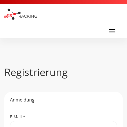
Toggl
navig
Toggle
navigati
Registrierung
Anmeldung
E-Mail
*